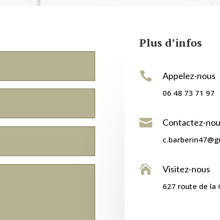
Plus d’infos

Appelez-nous
06 48 73 71 97

Contactez-nou
c.barberin47@g

Visitez-nous
627 route de la 